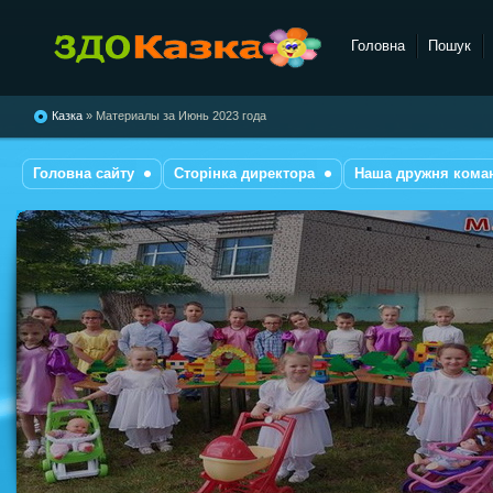
Головна
Пошук
комбінованого типу №28
"Казка"
Казка
» Материалы за Июнь 2023 года
Головна сайту
Сторінка директора
Наша дружня кома