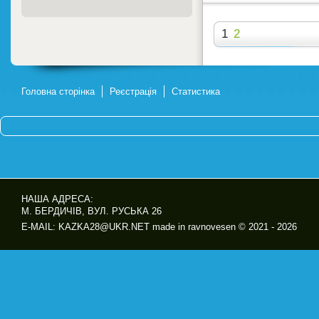
1
2
Головна сторінка
Реєстрація
Статистика
НАША АДРЕСА:
М. БЕРДИЧІВ, ВУЛ. РУСЬКА 26
E-MAIL: KAZKA28@UKR.NET made in ravnovesen © 2021 - 2026