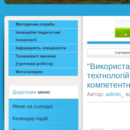
Методична служба
Іноваційні педагогічні
технології
Інформують спеціалісти
Сортирова
Талановиті малюки
(гурткова робота)
"Використа
Фотогалерея
техгнологі
компетентно
Додаткове
меню
Автор:
admin_
в
Меню на сьогодні
Календар подій