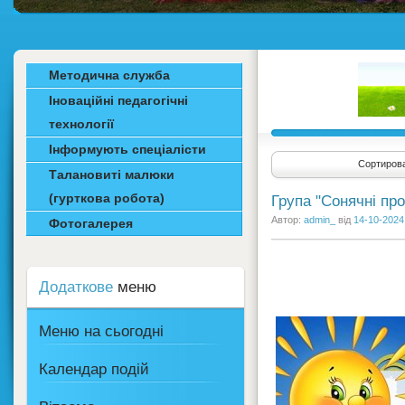
Методична служба
Іноваційні педагогічні
технології
Інформують спеціалісти
Сортирова
Талановиті малюки
(гурткова робота)
Група "Сонячні пр
Автор:
admin_
від
14-10-2024,
Фотогалерея
Додаткове
меню
Меню на сьогодні
Календар подій