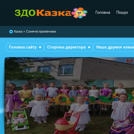
Головна
Пошук
комбінованого типу №28
"Казка"
Казка
»
Сонячні промінчики
Головна сайту
Сторінка директора
Наша дружня кома