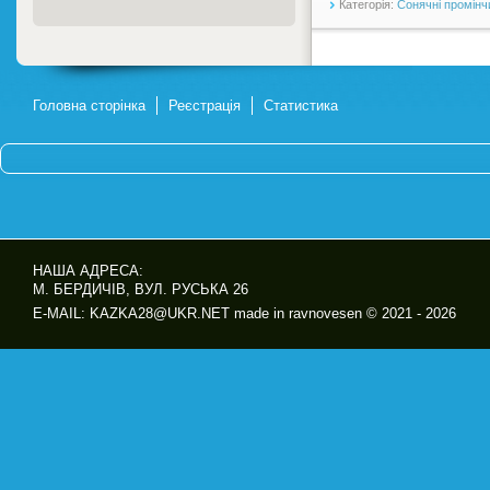
Категорія:
Сонячні промінч
Головна сторінка
Реєстрація
Статистика
НАША АДРЕСА:
М. БЕРДИЧІВ, ВУЛ. РУСЬКА 26
E-MAIL: KAZKA28@UKR.NET made in ravnovesen © 2021 - 2026