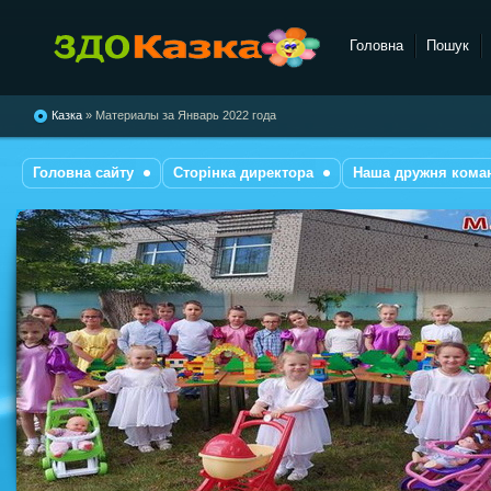
Головна
Пошук
комбінованого типу №28
"Казка"
Казка
» Материалы за Январь 2022 года
Головна сайту
Сторінка директора
Наша дружня кома