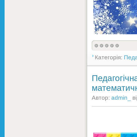
Категорія:
Педа
Педагогічна
математичн
Автор:
admin_
в