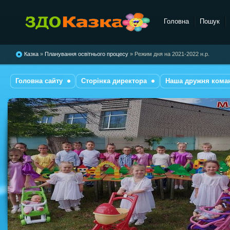
Головна
Пошук
комбінованого типу №28
"Казка"
Казка
»
Планування освітнього процесу
» Режим дня на 2021-2022 н.р.
Головна сайту
Сторінка директора
Наша дружня кома