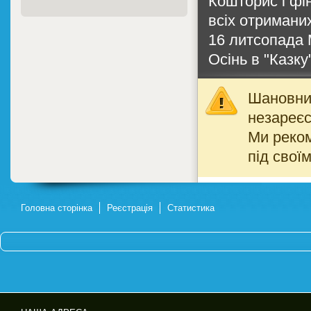
Кошторис і фі
всіх отриманих 
16 литсопада 
Осінь в "Казку
Шановний
незареєс
Ми реко
під свої
Головна сторінка
Реєстрація
Статистика