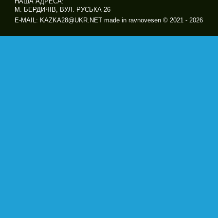
НАША АДРЕСА:
М. БЕРДИЧІВ, ВУЛ. РУСЬКА 26
E-MAIL: KAZKA28@UKR.NET made in ravnovesen © 2021 - 2026