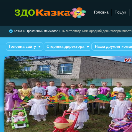
Головна
Пошук
комбінованого типу №28
"Казка"
Казка
»
Практичний психолог
» 16 литсопада Міжнародний день толерантності
Головна сайту
Сторінка директора
Наша дружня кома