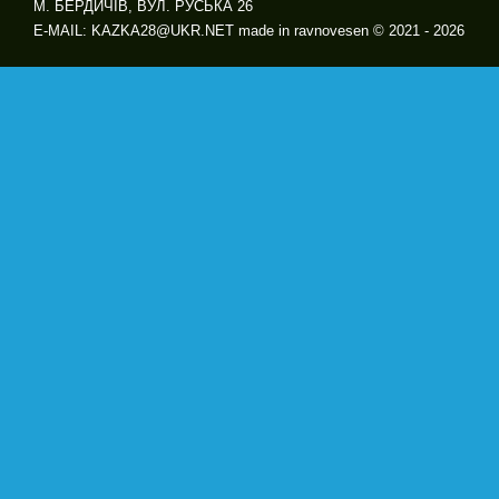
М. БЕРДИЧІВ, ВУЛ. РУСЬКА 26
E-MAIL: KAZKA28@UKR.NET made in ravnovesen © 2021 - 2026