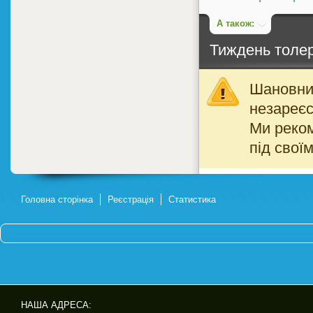
А також:
Тиждень толер
Шановний
незареєс
Ми реко
під свої
Головна сторінка
Реєстрація
Статистика
НАША АДРЕСА: