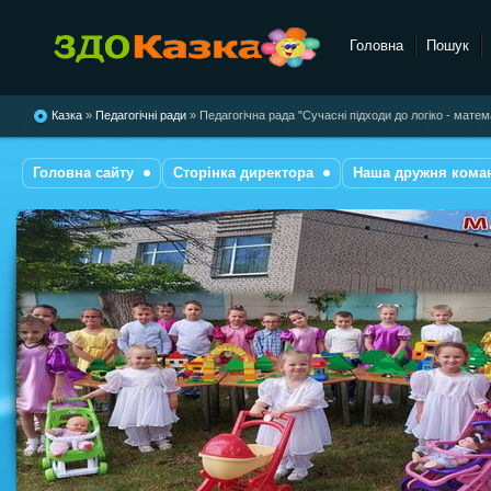
Головна
Пошук
комбінованого типу №28
"Казка"
Казка
»
Педагогічні ради
» Педагогічна рада "Сучасні підходи до логіко - мате
Головна сайту
Сторінка директора
Наша дружня кома