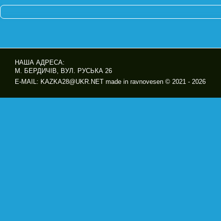
НАША АДРЕСА:
М. БЕРДИЧІВ, ВУЛ. РУСЬКА 26
E-MAIL: KAZKA28@UKR.NET made in ravnovesen © 2021 - 2026