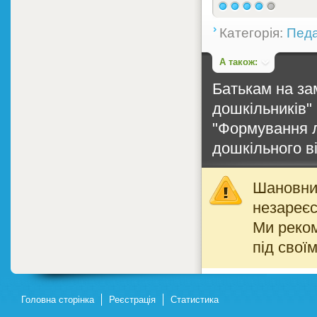
Категорія:
Педа
А також:
Батькам на за
дошкільників"
"Формування л
дошкільного вік
Шановний
незареєс
Ми реко
під свої
Головна сторінка
Реєстрація
Статистика