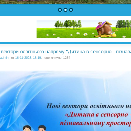
1
2
3
 вектори освітнього напряму "Дитина в сенсорно - пізна
admin_
от
16-11-2023, 18:19
, переглянуло: 1254