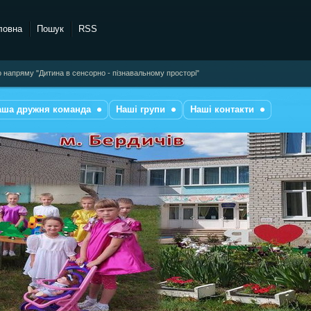
ловна
Пошук
RSS
о напряму "Дитина в сенсорно - пізнавальному просторі"
аша дружня команда
Наші групи
Наші контакти