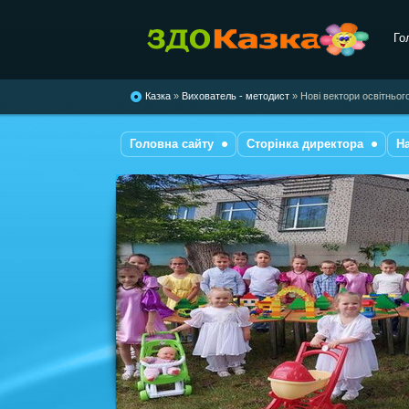
Го
комбінованого типу №28
"Казка"
Казка
»
Вихователь - методист
» Нові вектори освітньог
Головна сайту
Сторінка директора
Н