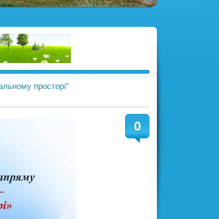
вальному просторі"
0