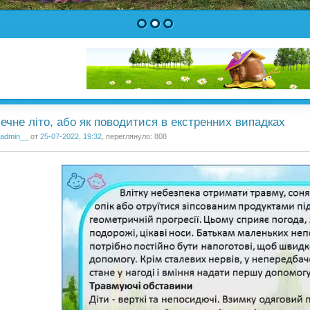
1
2
3
ечне літо, або як поводитися в екстренних випадках
admin__
от
25-07-2022, 19:32
, переглянуло: 808