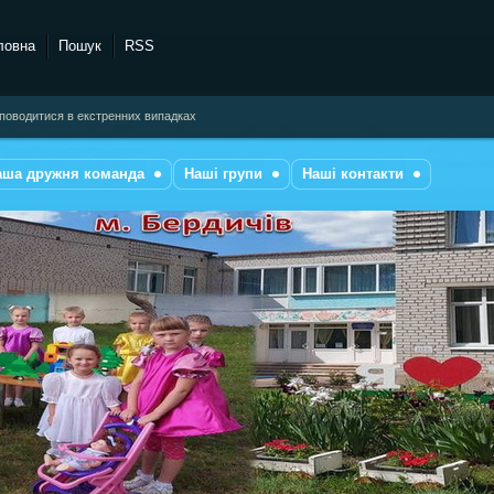
ловна
Пошук
RSS
к поводитися в екстренних випадках
аша дружня команда
Наші групи
Наші контакти