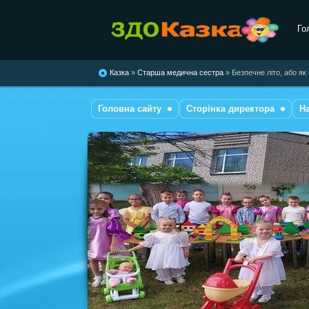
Го
комбінованого типу №28
"Казка"
Казка
»
Старша медична сестра
» Безпечне літо, або я
Головна сайту
Сторінка директора
Н