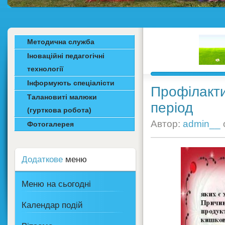
Методична служба
Іноваційні педагогічні
технології
Інформують спеціалісти
Профілакти
Талановиті малюки
період
(гурткова робота)
Автор:
admin__
Фотогалерея
Додаткове
меню
Меню на сьогодні
Календар подій