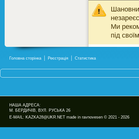
Шановний
незареєс
Ми реко
під свої
Головна сторінка
Реєстрація
Статистика
НАША АДРЕСА:
М. БЕРДИЧІВ, ВУЛ. РУСЬКА 26
E-MAIL: KAZKA28@UKR.NET made in ravnovesen © 2021 - 2026