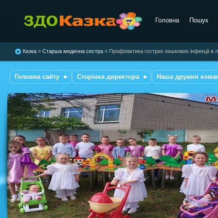
Головна
Пошук
комбінованого типу №28
"Казка"
Казка
»
Старша медична сестра
» Профілактика гострих кишкових інфекції в лі
Головна сайту
Сторінка директора
Наша дружня кома