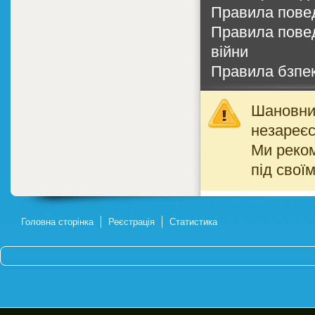
Правила поведі
Правила поведі
війни
Правила бзпек
Шановний
незареєс
Ми реко
під свої
Головна сторінка
Реєстрація
Статистика