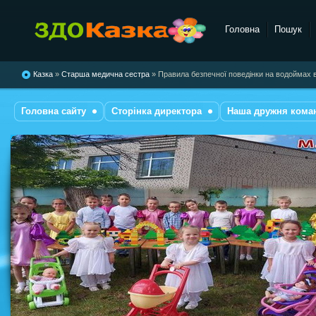
Головна
Пошук
комбінованого типу №28
"Казка"
Казка
»
Старша медична сестра
» Правила безпечної поведінки на водоймах 
Головна сайту
Сторінка директора
Наша дружня кома