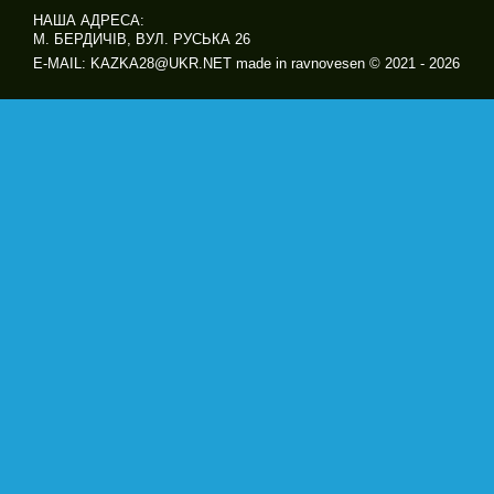
НАША АДРЕСА:
М. БЕРДИЧІВ, ВУЛ. РУСЬКА 26
E-MAIL: KAZKA28@UKR.NET made in ravnovesen © 2021 - 2026