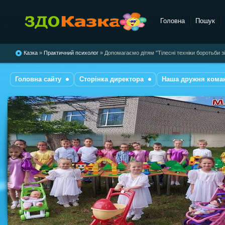
Головна
Пошук
комбінованого типу №28
"Казка"
Казка
»
Практичний психолог
» Допомагаємо дітям "Тілесні техніки боротьби зі
Головна сайту
Сторінка директора
Наша дружня кома