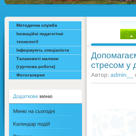
Методична служба
Іноваційні педагогічні
технології
Інформують спеціалісти
Допомагаємо
Талановиті малюки
стресом у д
(гурткова робота)
Автор:
admin__
Фотогалерея
Додаткове
меню
Меню на сьогодні
Календар подій