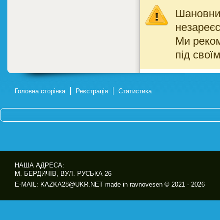
Шановний
незареєс
Ми реко
під свої
Головна сторінка
Реєстрація
Статистика
НАША АДРЕСА:
М. БЕРДИЧІВ, ВУЛ. РУСЬКА 26
E-MAIL: KAZKA28@UKR.NET made in ravnovesen © 2021 - 2026