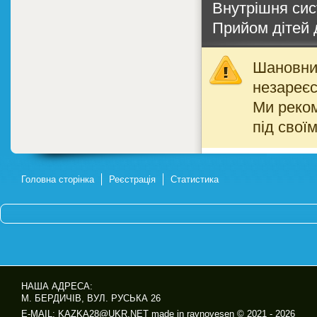
Внутрішня сис
Прийом дітей 
Шановний
незареєс
Ми реко
під свої
Головна сторінка
Реєстрація
Статистика
НАША АДРЕСА:
М. БЕРДИЧІВ, ВУЛ. РУСЬКА 26
E-MAIL: KAZKA28@UKR.NET made in ravnovesen © 2021 - 2026