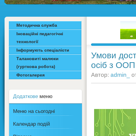
Методична служба
Іноваційні педагогічні
технології
Інформують спеціалісти
Умови дост
Талановиті малюки
осіб з ООП
(гурткова робота)
Автор:
admin_
о
Фотогалерея
Додаткове
меню
Меню на сьогодні
Календар подій