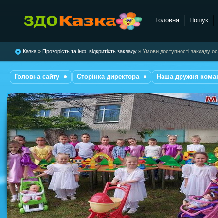
Головна
Пошук
комбінованого типу №28
"Казка"
Казка
»
Прозорість та інф. відкритість закладу
» Умови доступності закладу ос
Головна сайту
Сторінка директора
Наша дружня кома