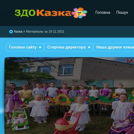
Головна
Пошук
комбінованого типу №28
"Казка"
Казка
» Материалы за 19.11.2021
Головна сайту
Сторінка директора
Наша дружня кома