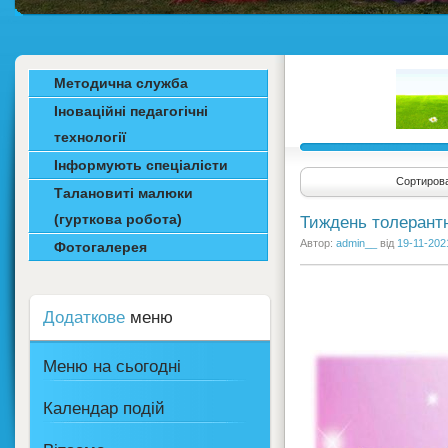
Методична служба
Іноваційні педагогічні
технології
Інформують спеціалісти
Сортирова
Талановиті малюки
(гурткова робота)
Тиждень толерантн
Автор:
admin__
від
19-11-202
Фотогалерея
Додаткове
меню
Меню на сьогодні
Календар подій