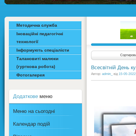
Методична служба
Іноваційні педагогічні
технології
Інформують спеціалісти
Сортирова
Талановиті малюки
(гурткова робота)
Всесвітній День к
Автор:
admin_
від
15-05-2022
Фотогалерея
Додаткове
меню
Меню на сьогодні
Календар подій