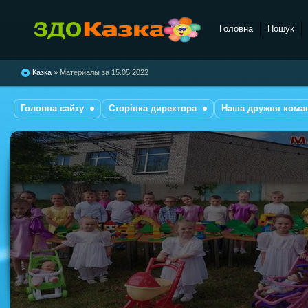
Головна
Пошук
комбінованого типу №28
"Казка"
Казка
» Материалы за 15.05.2022
Головна сайту
Сторінка директора
Наша дружня кома