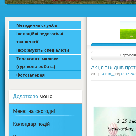
Методична служба
Іноваційні педагогічні
технології
Інформують спеціалісти
Сортирова
Талановиті малюки
(гурткова робота)
Акція "16 днів про
Автор:
admin__
від
12-12-202
Фотогалерея
Додаткове
меню
Меню на сьогодні
Календар подій