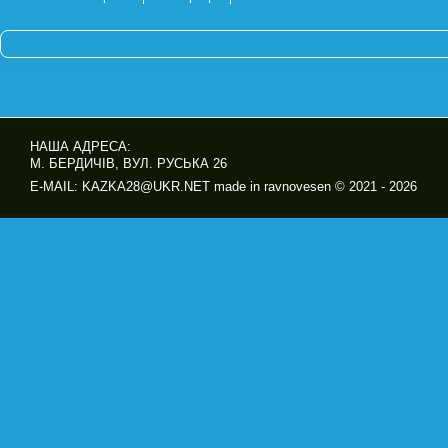
НАША АДРЕСА:
М. БЕРДИЧІВ, ВУЛ. РУСЬКА 26
E-MAIL: KAZKA28@UKR.NET made in ravnovesen © 2021 - 2026