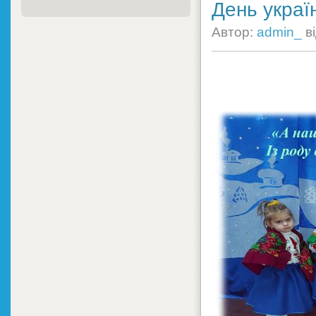
День украї
Автор:
admin_
в