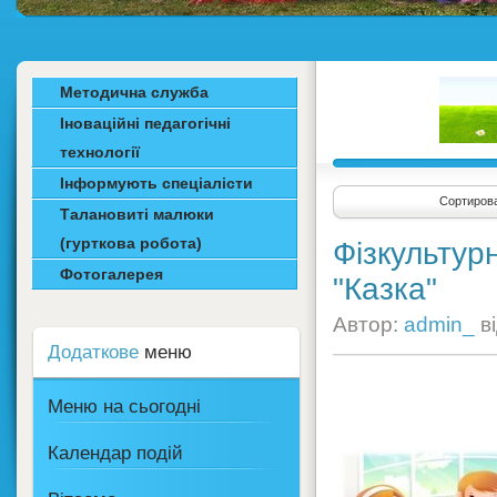
Методична служба
Іноваційні педагогічні
технології
Інформують спеціалісти
Сортирова
Талановиті малюки
(гурткова робота)
Фізкультур
Фотогалерея
"Казка"
Автор:
admin_
в
Додаткове
меню
Меню на сьогодні
Календар подій