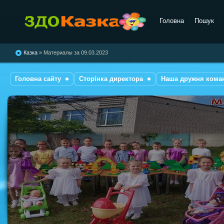
Головна
Пошук
комбінованого типу №28
"Казка"
Казка
» Материалы за 09.03.2023
Головна сайту
Сторінка директора
Наша дружня кома