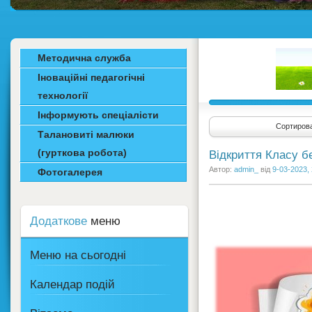
Методична служба
Іноваційні педагогічні
технології
Інформують спеціалісти
Сортирова
Талановиті малюки
(гурткова робота)
Відкриття Класу б
Автор:
admin_
від
9-03-2023,
Фотогалерея
Додаткове
меню
Меню на сьогодні
Календар подій