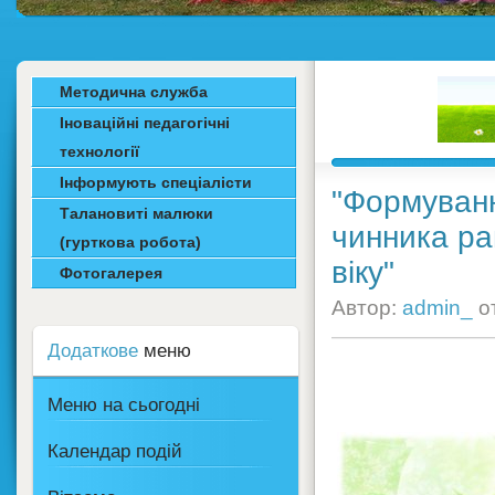
Методична служба
Іноваційні педагогічні
технології
Інформують спеціалісти
"Формуванн
Талановиті малюки
чинника ран
(гурткова робота)
віку"
Фотогалерея
Автор:
admin_
о
Додаткове
меню
Меню на сьогодні
Календар подій