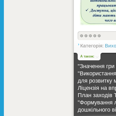
Категорія:
Вихо
А також:
"Значення гри 
"Використання
для розвитку м
Ліцензія на вп
План заходів 
"Формування л
дошкільного вік