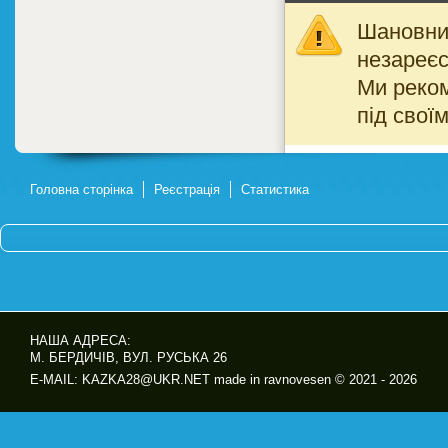
Шановний
незареєс
Ми реко
під свої
Головна сторінка
Реєстрація
Статистика
НАША АДРЕСА:
М. БЕРДИЧІВ, ВУЛ. РУСЬКА 26
E-MAIL: KAZKA28@UKR.NET made in ravnovesen © 2021 - 2026