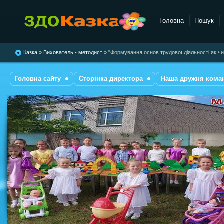
Головна
Пошук
комбінованого типу №28
"Казка"
Казка
»
Вихователь - методист
» "Формування основ трудової діяльності як чин
Головна сайту
Сторінка директора
Наша дружня кома