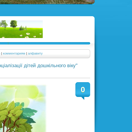
и
|
комментариям
|
алфавиту
іалізації дітей дошкільного віку"
0