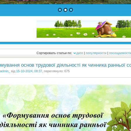
1
2
3
Сортировать статьи по:
дате
|
популярности
|
посещаемост
мування основ трудової діяльності як чинника ранньої соц
admin_
від
15-10-2024, 08:37
, переглянуло: 675