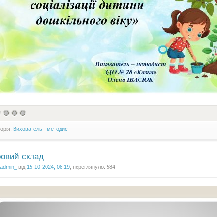
горія:
Вихователь - методист
овий склад
admin_
від
15-10-2024, 08:19
, переглянуло: 584