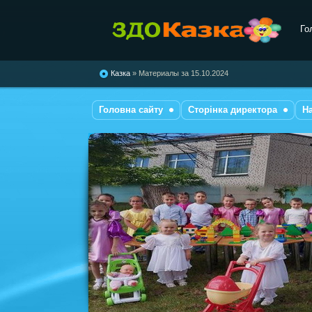
Го
комбінованого типу №28
"Казка"
Казка
» Материалы за 15.10.2024
Головна сайту
Сторінка директора
Н