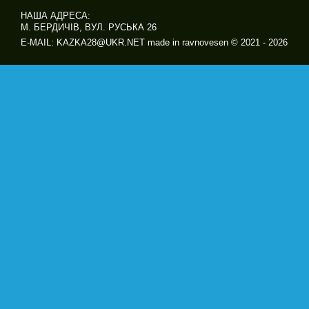
НАША АДРЕСА:
М. БЕРДИЧІВ, ВУЛ. РУСЬКА 26
E-MAIL: KAZKA28@UKR.NET made in ravnovesen © 2021 - 2026