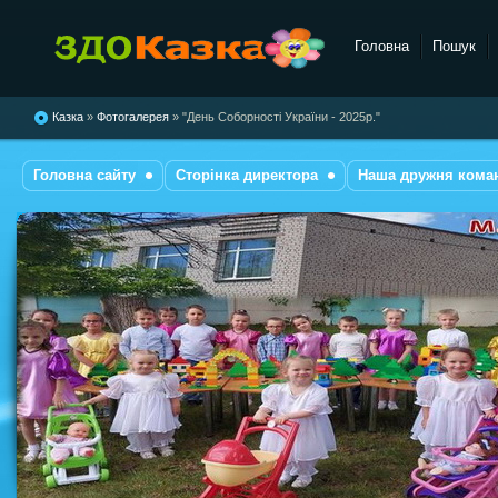
Головна
Пошук
комбінованого типу №28
"Казка"
Казка
»
Фотогалерея
» "День Соборності України - 2025р."
Головна сайту
Сторінка директора
Наша дружня кома