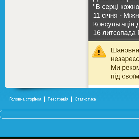
"В серці кожн
11 січня - Мі
Консультація д
16 литсопада 
Шановний
незареєс
Ми реко
під свої
Головна сторінка
Реєстрація
Статистика