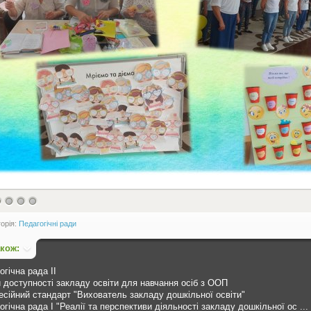
горія:
Педагогічні ради
акож:
огічна рада ІІ
 доступності закладу освіти для навчання осіб з ООП
сійний стандарт "Вихователь закладу дошкільної освіти"
огічна рада І "Реалії та перспективи діяльності закладу дошкільної ос ...