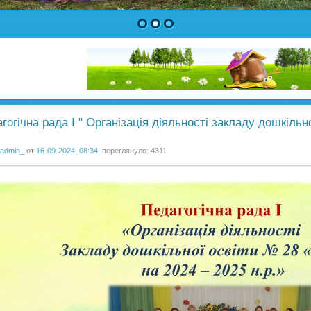
1
2
3
гогічна рада І " Організація діяльності закладу дошкільн
admin_
от
16-09-2024, 08:34
, переглянуло: 4311