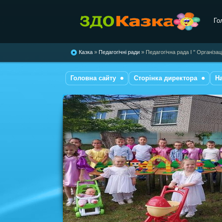
Го
комбінованого типу №28
"Казка"
Казка
»
Педагогічні ради
» Педагогічна рада І " Організац
Головна сайту
Сторінка директора
Н