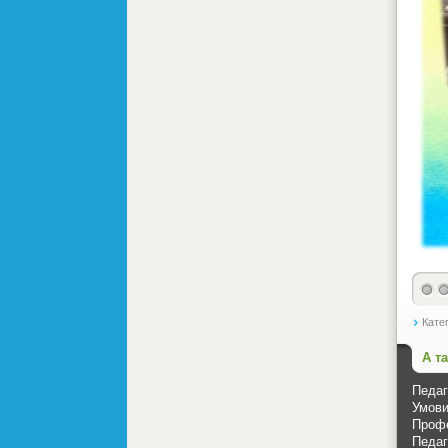
Кате
А т
Педаг
Умови
Профе
Педаг