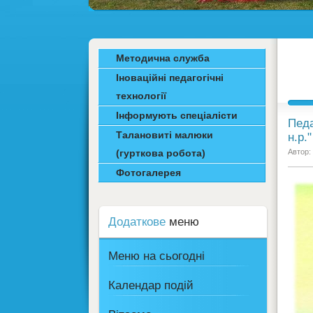
Методична служба
Іноваційні педагогічні
технології
Інформують спеціалісти
Педа
Талановиті малюки
н.р."
(гурткова робота)
Автор:
Фотогалерея
Додаткове
меню
Меню на сьогодні
Календар подій