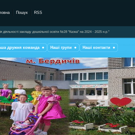
ловна
Пошук
RSS
ія діяльності закладу дошкільної освіти №28 "Казка" на 2024 - 2025 н.р."
аша дружня команда
Наші групи
Наші контакти